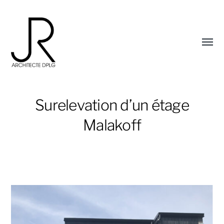
Affic
le
menu
Surelevation d’un étage
Malakoff
Julie
Rosier