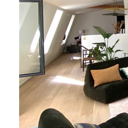
Julie
Rosier
Architecte
DPLG