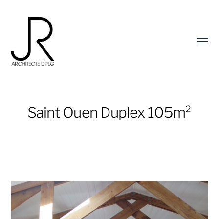
Affic
le
menu
Saint Ouen Duplex 105m²
Julie
Rosier